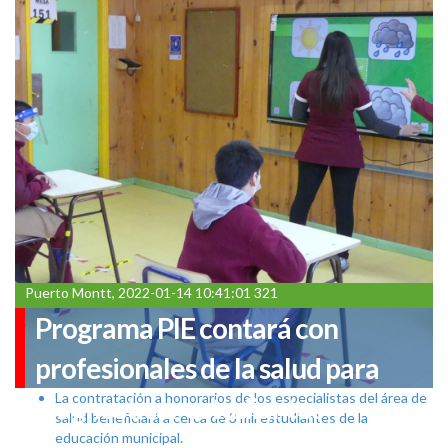
Puerto Montt, 2022-01-14 10:41:01 321
Programa PIE contará con
profesionales de la salud para
La contratación a honorarios de los especialistas del área de
diagnosticar estudiantes
salud beneficiará a cerca de 3 mil estudiantes de la
educación municipal.