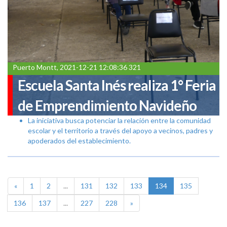
Puerto Montt, 2021-12-21 12:08:36 321
Escuela Santa Inés realiza 1° Feria
de Emprendimiento Navideño
La iniciativa busca potenciar la relación entre la comunidad
escolar y el territorio a través del apoyo a vecinos, padres y
apoderados del establecimiento.
«
1
2
...
131
132
133
134
135
136
137
...
227
228
»