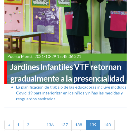
Puerto Montt, 2021-10-29 15:48:36 321
Jardines Infantiles VTF retornan
gradualmente a la presencialidad
La planificación de trabajo de las educadoras incluye módulos
Covid-19 para interiorizar en los niños y niñas las medidas y
resguardos sanitarios.
«
1
2
...
136
137
138
139
140