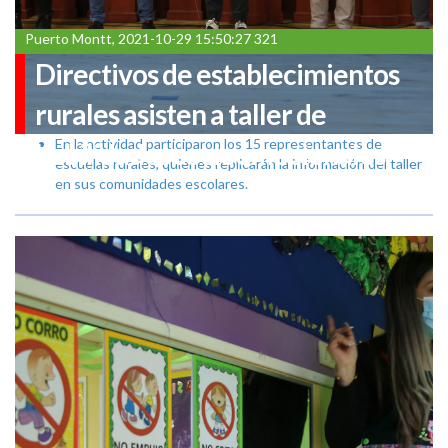
Puerto Montt, 2021-10-29 15:50:27 321
Directivos de establecimientos
rurales asisten a taller de
En la actividad participaron los 15 representantes de
habilidades socioemocionales
escuelas rurales, quienes replicarán la información del taller
en sus comunidades escolares.