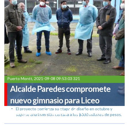
Puerto Montt, 2021-09-08 09:53:03 321
Alcalde Paredes compromete
nuevo gimnasio para Liceo
El proyecto comienza su etapa de diseño en octubre y
Benjamín Vicuña Mackenna
supone una inversión cercana a los $600 millones de pesos.