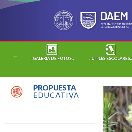
::
::GALERIA DE FOTOS::
::UTILES ESCOLARES:
PROPUESTA
EDUCATIVA