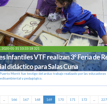
, 2020-01-31 10:33:18 321
es Infantiles VTF realizan 3° Feria de Re
al didáctico para Salas Cuna
Puerto Montt fue testigo del arduo trabajo realizado por las educadoras 
edioambiental y pedagógico.
...
166
167
168
169
170
171
172
...
227