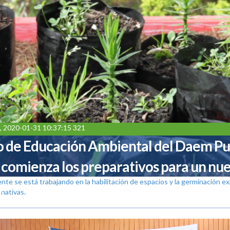
, 2020-01-31 10:37:15 321
 de Educación Ambiental del Daem Pu
comienza los preparativos para un nu
te se está trabajando en la habilitación de espacios y la germinación e
r
nativas.