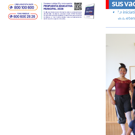
sus va
La inici
Alto
entreteni