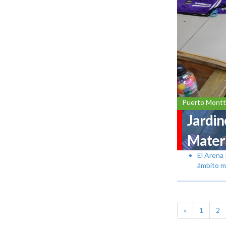
Puerto Montt
Jardin
Materi
El Arena 
ámbito m
«
1
2