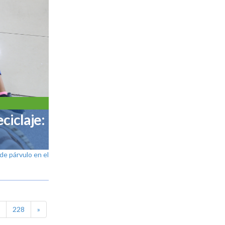
ciclaje:
de párvulo en el
228
»