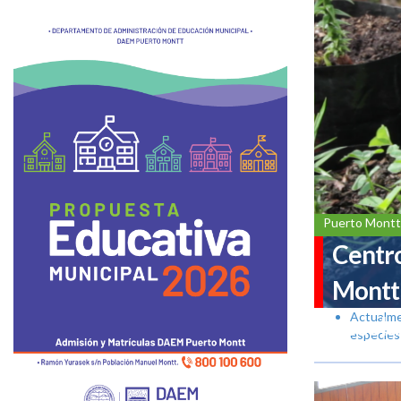
Puerto Montt
Centro
Montt 
Actualmen
escola
especies 