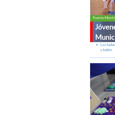
Puerto Montt
Jóvene
Munici
Los bail
y ballet.