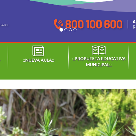
::PROPUESTA EDUCATIVA
:
::NUEVA AULA::
MUNICIPAL::