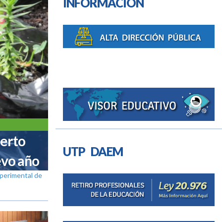
INFORMACIÓN
erto
UTP DAEM
evo año
xperimental de