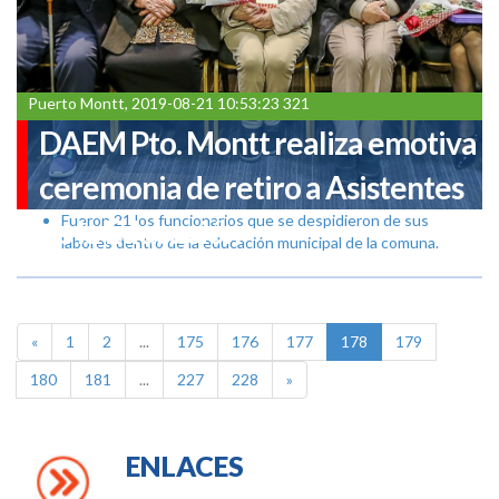
Puerto Montt, 2019-08-21 10:53:23 321
DAEM Pto. Montt realiza emotiva
ceremonia de retiro a Asistentes
Fueron 21 los funcionarios que se despidieron de sus
de la Educación
labores dentro de la educación municipal de la comuna.
«
1
2
...
175
176
177
178
179
180
181
...
227
228
»
ENLACES