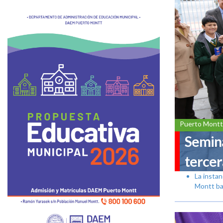
Puerto Montt
Semina
tercer
La insta
Montt ba