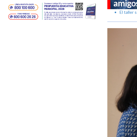
amigos
El taller