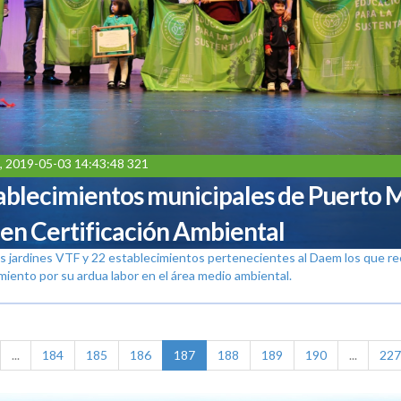
, 2019-05-03 14:43:48 321
ablecimientos municipales de Puerto 
en Certificación Ambiental
os jardines VTF y 22 establecimientos pertenecientes al Daem los que re
iento por su ardua labor en el área medio ambiental.
...
184
185
186
187
188
189
190
...
227