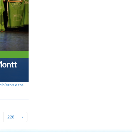
Montt
cibieron este
228
»