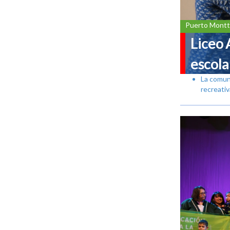
Puerto Montt
Liceo 
escola
La comuni
recreativ