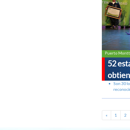
Puerto Montt
52 est
obtien
Son 30 l
reconocim
«
1
2