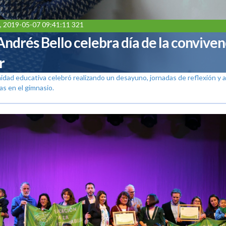
, 2019-05-07 09:41:11 321
Andrés Bello celebra día de la conviven
r
dad educativa celebró realizando un desayuno, jornadas de reflexión y 
as en el gimnasio.