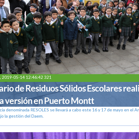
, 2019-05-14 12:46:42 321
rio de Residuos Sólidos Escolares real
a versión en Puerto Montt
ncia denominada RESOLES se llevará a cabo este 16 y 17 de mayo en el A
jo la gestión del Daem.