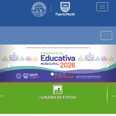
Toggle
navigati
Toggl
navig
Previous
Nex
::GALERIA DE FOTOS::