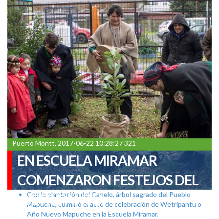
Puerto Montt, 2017-06-22 10:28:27 321
EN ESCUELA MIRAMAR
COMENZARON FESTEJOS DEL
Con la plantación del Canelo, árbol sagrado del Pueblo
WETRIPANTU.
Mapuche, culminó el acto de celebración de Wetripantu o
Año Nuevo Mapuche en la Escuela Miramar.