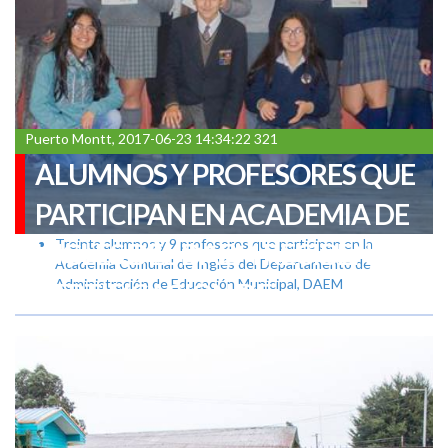
Puerto Montt, 2017-06-23 14:34:22 321
ALUMNOS Y PROFESORES QUE
PARTICIPAN EN ACADEMIA DE
Treinta alumnos y 9 profesores que participan en la
INGLES DEL DAEM RECIBEN
Academia Comunal de Inglés del Departamento de
Administración de Educación Municipal, DAEM
CERTIFICACIÓN DE
UNIVERSIDAD INGLESA DE
CAMBRIDGE