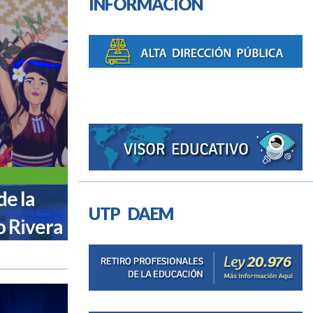
INFORMACIÓN
e la
UTP DAEM
o Rivera