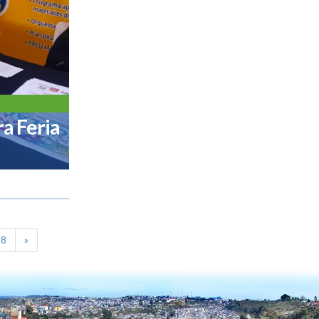
ra Feria
28
»