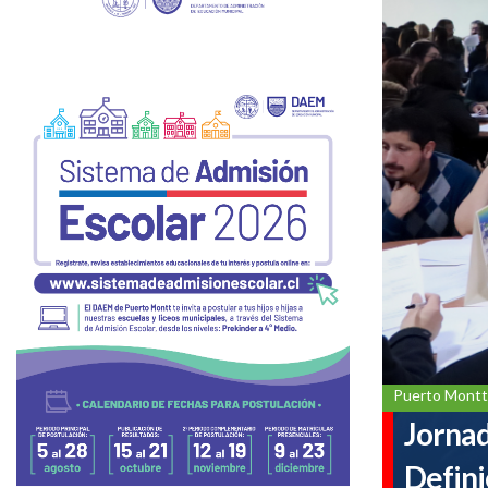
Puerto Montt
Jornad
Defini