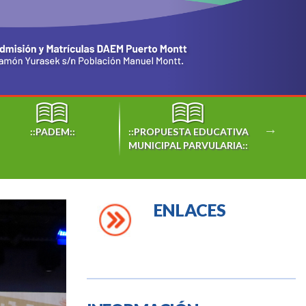
::PADEM::
::PROPUESTA EDUCATIVA
::BECAS
MUNICIPAL PARVULARIA::
ENLACES