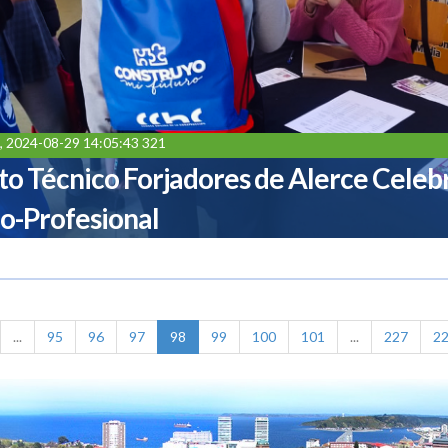
, 2024-08-29 14:05:43 321
uto Técnico Forjadores de Alerce Celeb
o-Profesional
...
95
96
97
98
99
100
101
...
227
2