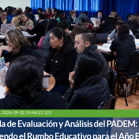
, 2024-09-02 19:44:22 321
a de Evaluación y Análisis del PADEM:
endo el Rumbo Educativo para el Año E