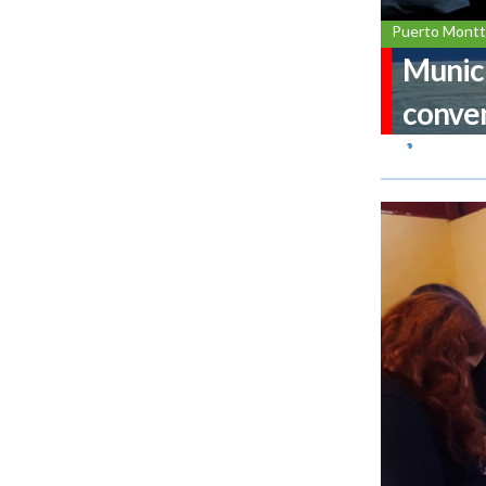
Puerto Montt
Munici
conven
la Vid