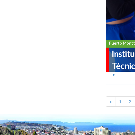
Puerto Montt
Instit
Técnic
«
1
2